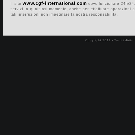
www.cgf-international.com
Il sito
deve funzionare 24h/24. T
Immobiliare di lusso Costa Azzurra
servizi in qualsiasi momento, anche per effettuare operazioni
Proprietà in vendità nella Costa Azzurra
tali interruzioni non impegnare la nostra responsabilità.
Appartamento a vendere Costa Azzurra
Copyright 2011 - Tutti i diritt